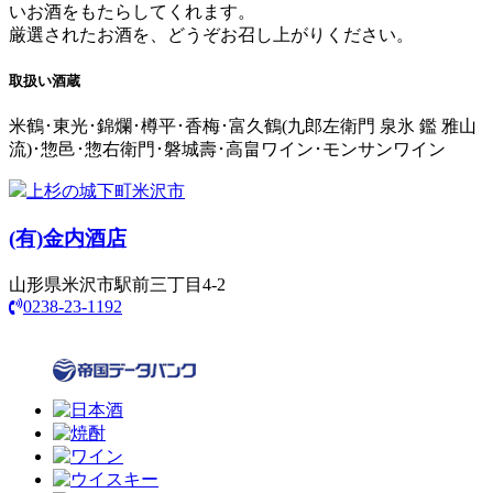
いお酒をもたらしてくれます。
厳選されたお酒を、どうぞお召し上がりください。
取扱い酒蔵
米鶴･東光･錦爛･樽平･香梅･富久鶴(九郎左衛門 泉氷 鑑 雅山
流)･惣邑･惣右衛門･磐城壽･高畠ワイン･モンサンワイン
上杉の城下町米沢市
(有)
金内酒店
山形県米沢市駅前三丁目4-2
0238-23-1192