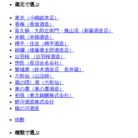
蔵元で選ぶ
東光（小嶋総本店）
香梅（香坂酒造）
富久鶴・九郎左衛門・雅山流（新藤酒造店）
米鶴（米鶴酒造）
樽平・住吉（樽平酒造）
錦爛（後藤康太郎酒造店）
出羽桜 （出羽桜酒造）
惣邑（長沼合名会社）
磐城壽（鈴木酒造店 長井蔵）
六歌仙（山法師）
蔵の隠し酒（六歌仙）
東の麓（東の麓酒造）
初孫（東北銘醸株式会社）
鯉川酒造株式会社
楯の川酒造
焼酎
種類で選ぶ