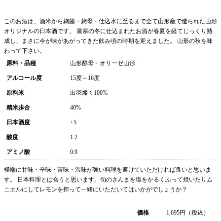
このお酒は、酒米から麹菌・麹母・仕込水に至るまで全て山形産で造られた山形
オリジナルの日本酒です。 厳寒の冬に仕込まれたお酒が春夏を経てじっくり熟
成し、まさに今が味があがってきた飲み頃の時期を迎えました。 山形の秋を味
わって下さい。
原料・品種
山形酵母・オリーゼ山形
アルコール度
15度～16度
原料米
出羽燦々100%
精米歩合
40%
日本酒度
+5
酸度
1.2
アミノ酸
0.9
極端に甘味・辛味・苦味・渋味が強い料理を避けていただければ良いと思いま
す。 日本料理とは合うと思います。旬のさんまを塩をかるくふって焼いたりム
ニエルにしてレモンを搾って一緒にいただいてはいかがでしょうか？
価格
1,695
円（税込）