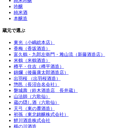
純米吟醸
吟醸
純米酒
本醸造
蔵元で選ぶ
東光（小嶋総本店）
香梅（香坂酒造）
富久鶴・九郎左衛門・雅山流（新藤酒造店）
米鶴（米鶴酒造）
樽平・住吉（樽平酒造）
錦爛（後藤康太郎酒造店）
出羽桜 （出羽桜酒造）
惣邑（長沼合名会社）
磐城壽（鈴木酒造店 長井蔵）
山法師（六歌仙）
蔵の隠し酒（六歌仙）
天弓（東の麓酒造）
初孫（東北銘醸株式会社）
鯉川酒造株式会社
楯の川酒造