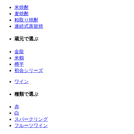
米焼酎
麦焼酎
粕取り焼酎
連続式蒸留焼
蔵元で選ぶ
金龍
米鶴
樽平
初会シリーズ
ワイン
種類で選ぶ
赤
白
スパークリング
フルーツワイン