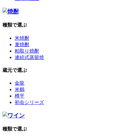
種類で選ぶ
米焼酎
麦焼酎
粕取り焼酎
連続式蒸留焼
蔵元で選ぶ
金龍
米鶴
樽平
初会シリーズ
種類で選ぶ