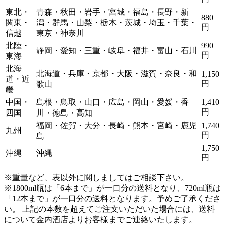
東北・
青森・秋田・岩手・宮城・福島・長野・新
880
関東・
潟・群馬・山梨・栃木・茨城・埼玉・千葉・
円
信越
東京・神奈川
北陸・
990
静岡・愛知・三重・岐阜・福井・富山・石川
円
東海
北海
北海道・兵庫・京都・大阪・滋賀・奈良・和
1,150
道・近
円
歌山
畿
中国・
島根・鳥取・山口・広島・岡山・愛媛・香
1,410
円
四国
川・徳島・高知
福岡・佐賀・大分・長崎・熊本・宮崎・鹿児
1,740
九州
円
島
1,750
沖縄
沖縄
円
※重量など、表以外に関しましてはご相談下さい。
※1800ml瓶は「6本まで」が一口分の送料となり、720ml瓶は
「12本まで」が一口分の送料となります。
予めご了承くださ
い。 上記の本数を超えてご注文いただいた場合には、送料
について金内酒店よりお客様までご連絡いたします。