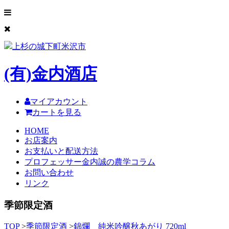
上杉の城下町米沢市
(有)
金内酒店
マイアカウント
カートを見る
HOME
お店案内
お支払いと配送方法
プロフェッサー金内誠の農学コラム
お問い合わせ
リンク
季節限定酒
TOP
>
季節限定酒
>
錦爛 純米吟醸秋あがり 720ml